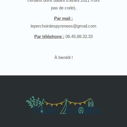
certains bons datant d’avant 2021 n’ont
pas de code).
Par mail :
leperchoirdespyrenees@gmail.com
Par téléphone :
06.45.88.32.33
À bientôt !