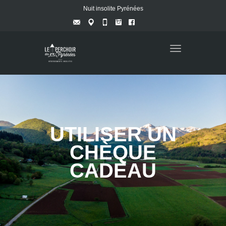
Nuit insolite Pyrénées
Toggle
navigation
UTILISER UN
CHÈQUE
CADEAU