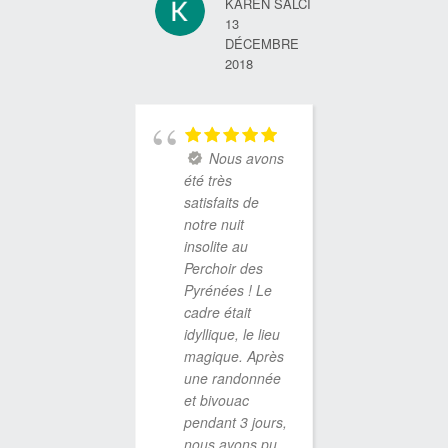
KAREN SALCI
Très bo
13
expérie
DÉCEMBRE
égaleme
2018
le bain 
tard le s
entendan
brame du
Nous avons
Séraphin
été très
ses copa
satisfaits de
biquets 
notre nuit
égaleme
insolite au
adorabl
Perchoir des
Je rec
Pyrénées ! Le
vivement
cadre était
souhait
idyllique, le lieu
grande r
magique. Après
aux
une randonnée
propriét
et bivouac
nous ont
pendant 3 jours,
de pass
nous avons pu