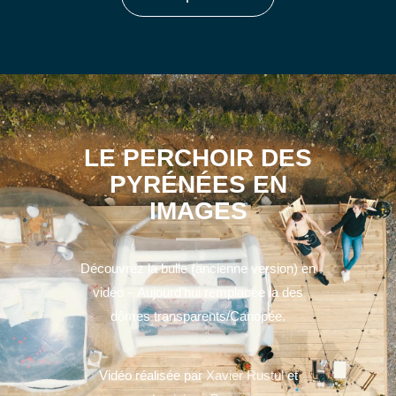
LE PERCHOIR DES
PYRÉNÉES EN
IMAGES
Découvrez la bulle (ancienne version) en
vidéo – Aujourd’hui remplacée la des
dômes transparents/Canopée.
Vidéo réalisée par
Xavier Rustul
et