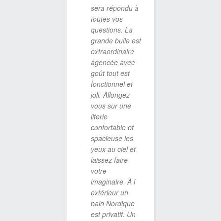
sinon q
sera répondu à
reviend
toutes vos
Merci
questions. La
grande bulle est
extraordinaire
agencée avec
EMANUELLE BO
goût tout est
13 DÉCEMBRE 2
fonctionnel et
joli. Allongez
vous sur une
literie
Hôte
confortable et
agréabl
spacieuse les
avons d
yeux au ciel et
dans le
laissez faire
transpar
votre
Nuit agr
imaginaire. À l
insolite,
extérieur un
nordique
bain Nordique
top. Le 
est privatif. Un
raclette 