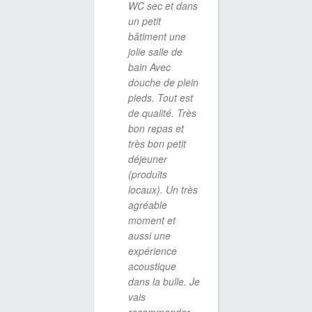
WC sec et dans
aussi tr
un petit
copieux 
bâtiment une
product
jolie salle de
locaux. 
bain Avec
recomm
douche de plein
pieds. Tout est
de qualité. Très
bon repas et
DELPHINE CHA
13 DÉCEMBRE 2
très bon petit
déjeuner
(produits
locaux). Un très
agréable
moment et
aussi une
expérience
acoustique
dans la bulle. Je
vais