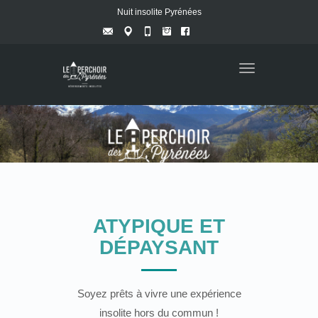
Nuit insolite Pyrénées
Toggle
navigation
ATYPIQUE ET
DÉPAYSANT
Soyez prêts à vivre une expérience
insolite hors du commun !