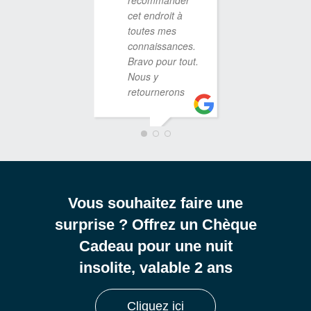
recommander
cet endroit à
toutes mes
connaissances.
Bravo pour tout.
Nous y
retournerons
GERARD TELLIER
13 DÉCEMBRE 2022
Vous souhaitez faire une
surprise ? Offrez un Chèque
Cadeau pour une nuit
insolite, valable 2 ans
Cliquez ici