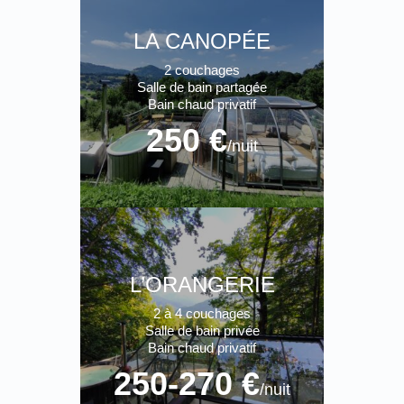
LA CANOPÉE
2 couchages
Salle de bain partagée
Bain chaud privatif
250 €
/nuit
L’ORANGERIE
2 à 4 couchages
Salle de bain privée
Bain chaud privatif
250-270 €
/nuit