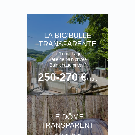
LA BIG’BULLE
TRANSPARENTE
2 à 4 couchages
Salle de bain privée
Bain chaud privatif
250-270 €
/nuit
LE DÔME
TRANSPARENT
2 à 4 couchages