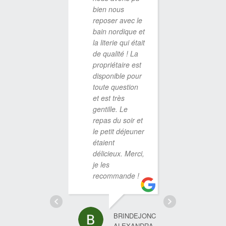
deux nui
bien nous
bonheur.
reposer avec le
vite !
bain nordique et
la literie qui était
de qualité ! La
propriétaire est
CAMILLE ALLAR
13 DÉCEMBRE 2
disponible pour
toute question
et est très
gentille. Le
repas du soir et
Un S
le petit déjeuner
MERVEI
étaient
et MAGI
délicieux. Merci,
dépays
je les
total et 
recommande !
accord 
DÉCON
, L
magnifiq
BRINDEJONC
mets
ALEXANDRA