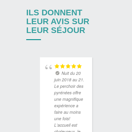
ILS DONNENT
LEUR AVIS SUR
LEUR SÉJOUR
Nuit du 20
Nuit
juin 2018 au 21.
au 5 oct
Le perchoir des
2018 No
pyrénées offre
avons p
une magnifique
nuits éto
expérience a
dans la 
faire au moins
transpar
une fois!
C'était 
L'accueil est
surprise
chaleureux, le
mon copa