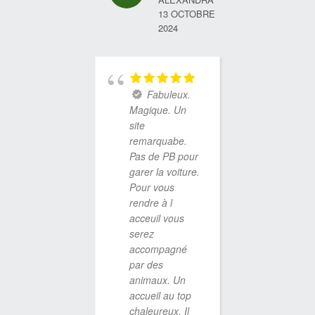
succulen
13 OCTOBRE
abondan
2024
vraimen
délicieu
Après u
séance 
Fabuleux.
réflexol
Magique. Un
plantaire
site
apéritif e
remarquabe.
raclette
Pas de PB pour
succulen
garer la voiture.
L’accueil
Pour vous
agréable
rendre à l
échang
acceuil vous
chaleure
serez
en toute
accompagné
discrétio
par des
plats et
animaux. Un
sont dé
accueil au top
Rien à d
chaleureux. Il