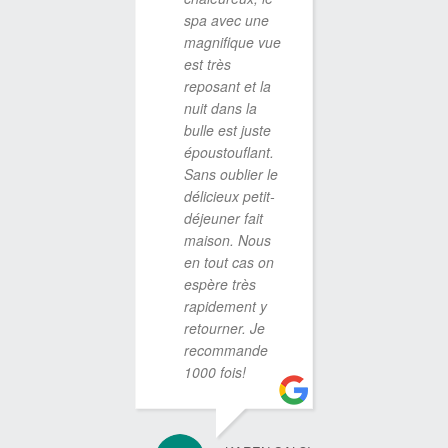
spa avec une
c'est un
magnifique vue
succès !
est très
L'accueil
reposant et la
confort, 
nuit dans la
calme, t
bulle est juste
au rend
époustouflant.
Les rep
Sans oublier le
(planche
délicieux petit-
premier 
déjeuner fait
raclette 
maison. Nous
deuxièm
en tout cas on
bien garn
espère très
le cham
rapidement y
très bon 
retourner. Je
petit dé
recommande
n'en par
1000 fois!
pas... U
(surtout 
confitur
fraises